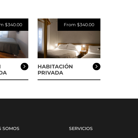
m $340.00
From $340.00
N
HABITACIÓN
DA
PRIVADA
S SOMOS
SERVICIOS