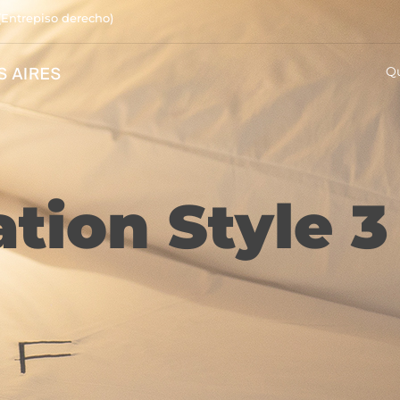
(Entrepiso derecho)
Q
ion Style 3 