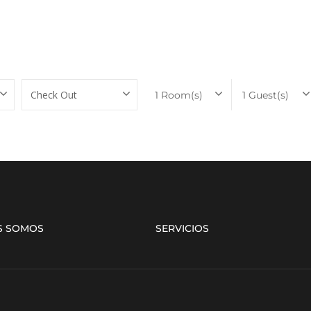
Check Out
Rooms & Guests
1
Room(s)
1
Guest(s)
S SOMOS
SERVICIOS