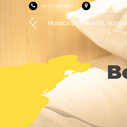
+54 9 11 2391-9862
Av. de Mayo 1410 
B