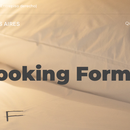
(Entrepiso derecho)
Q
ooking Form