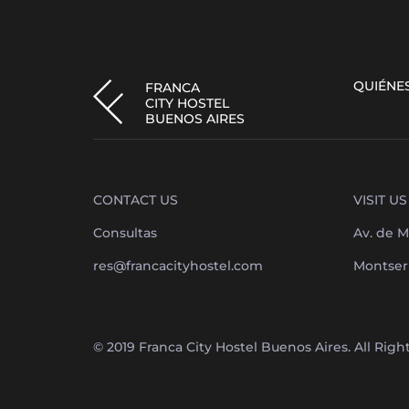
QUIÉNE
FRANCA
CITY HOSTEL
BUENOS AIRES
CONTACT US
VISIT US
Consultas
Av. de M
res@francacityhostel.com
Montserr
© 2019 Franca City Hostel Buenos Aires. All Rig