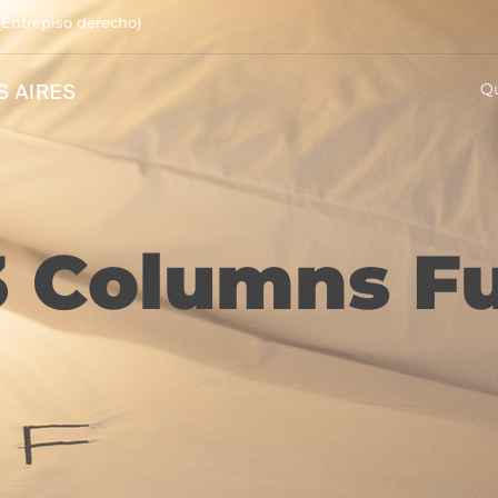
(Entrepiso derecho)
Q
3 Columns F