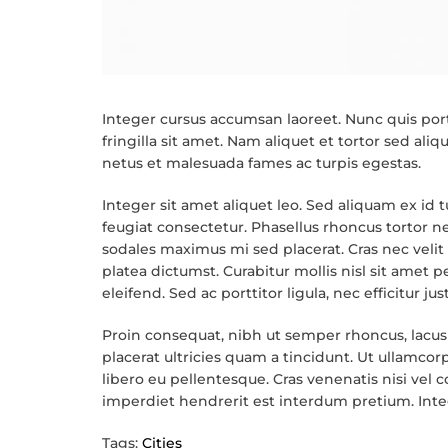
Integer cursus accumsan laoreet. Nunc quis porta
fringilla sit amet.
Nam aliquet et tortor sed aliq
netus et malesuada fames ac turpis egestas.
Integer sit amet aliquet leo. Sed aliquam ex id 
feugiat consectetur. Phasellus rhoncus tortor
sodales maximus mi sed placerat. Cras nec velit b
platea dictumst. Curabitur mollis nisl sit amet
eleifend. Sed ac porttitor ligula, nec efficitur j
Proin consequat, nibh ut semper rhoncus, lacus t
placerat ultricies quam a tincidunt. Ut ullam
libero eu pellentesque. Cras venenatis nisi vel
imperdiet hendrerit est interdum pretium. Int
Tags:
Cities