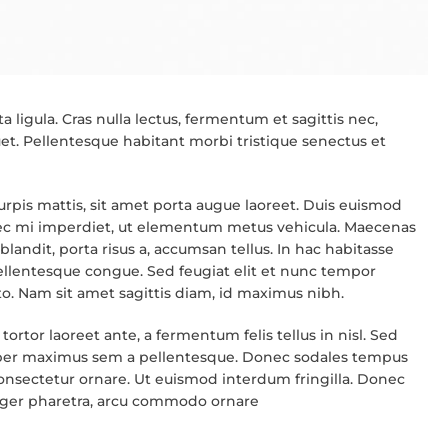
 ligula. Cras nulla lectus, fermentum et sagittis nec,
uet. Pellentesque habitant morbi tristique senectus et
turpis mattis, sit amet porta augue laoreet. Duis euismod
 nec mi imperdiet, ut elementum metus vehicula. Maecenas
landit, porta risus a, accumsan tellus. In hac habitasse
 pellentesque congue. Sed feugiat elit et nunc tempor
usto. Nam sit amet sagittis diam, id maximus nibh.
ortor laoreet ante, a fermentum felis tellus in nisl. Sed
corper maximus sem a pellentesque. Donec sodales tempus
 consectetur ornare. Ut euismod interdum fringilla. Donec
eger pharetra, arcu commodo ornare