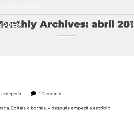
(Entrepiso derecho)
onthly Archives: abril 20
Q
n categoría
1 Comment
ada. Editala o borrala, y después empezá a escribir!