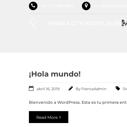
+54 9 11 2391-9862
Av. de Mayo 1410 
M
¡Hola mundo!
abril 16, 2019
By
FrancaAdmin
Si
Bienvenido a WordPress. Esta es tu primera entr
Read More