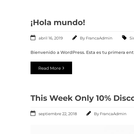
¡Hola mundo!
abril 16, 2019
By
FrancaAdmin
Si
Bienvenido a WordPress. Esta es tu primera entr
Read More
This Week Only 10% Disc
septiembre 22, 2018
By
FrancaAdmin