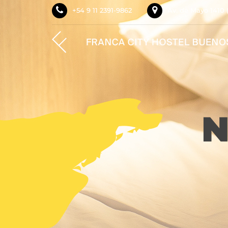
+54 9 11 2391-9862
Av. de Mayo 1410 
N