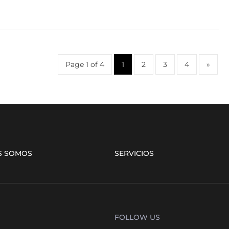
Page 1 of 4
1
2
3
4
»
S SOMOS
SERVICIOS
FOLLOW US