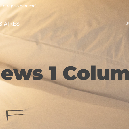
(Entrepiso derecho)
Q
ews 1 Colu