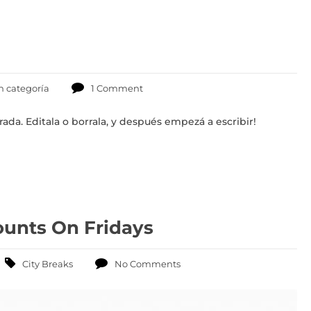
n categoría
1 Comment
ada. Editala o borrala, y después empezá a escribir!
ounts On Fridays
City Breaks
No Comments