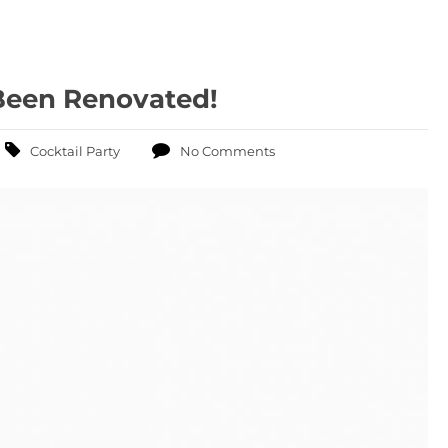
Been Renovated!
Cocktail Party
No Comments