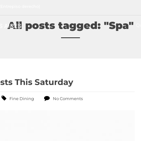
(Entrepiso derecho)
All posts tagged: "Spa"
Q
ests This Saturday
Fine Dining
No Comments