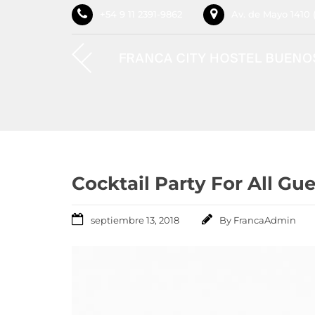
+54 9 11 2391-9862
Av. de Mayo 1410 
Cocktail Party For All Gu
septiembre 13, 2018
By
FrancaAdmin